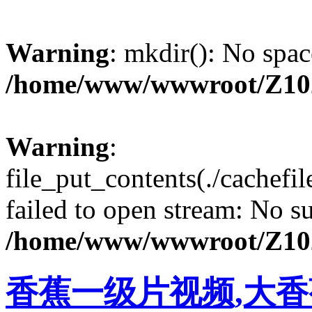
Warning
: mkdir(): No spac
/home/www/wwwroot/Z10
Warning
:
file_put_contents(./cachef
failed to open stream: No su
/home/www/wwwroot/Z10
香蕉一级片视频,大香